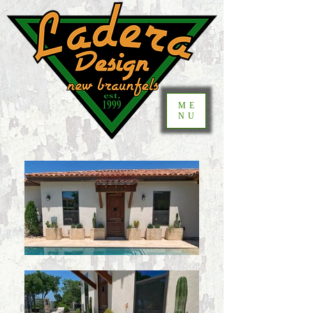
ME
NU